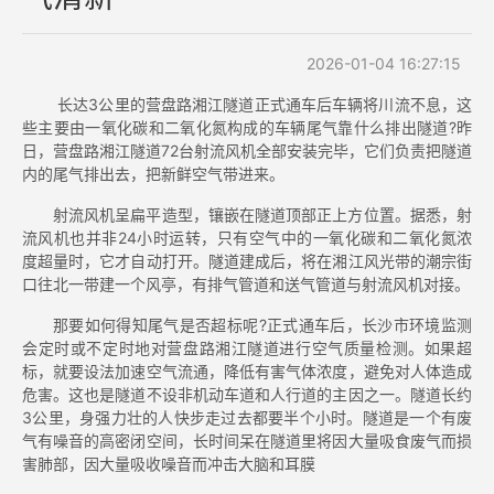
2026-01-04 16:27:15
长达3公里的营盘路湘江隧道正式通车后车辆将川流不息，这
些主要由一氧化碳和二氧化氮构成的车辆尾气靠什么排出隧道?昨
日，营盘路湘江隧道72台射流风机全部安装完毕，它们负责把隧道
内的尾气排出去，把新鲜空气带进来。
射流风机呈扁平造型，镶嵌在隧道顶部正上方位置。据悉，射
流风机也并非24小时运转，只有空气中的一氧化碳和二氧化氮浓
度超量时，它才自动打开。隧道建成后，将在湘江风光带的潮宗街
口往北一带建一个风亭，有排气管道和送气管道与射流风机对接。
那要如何得知尾气是否超标呢?正式通车后，长沙市环境监测
会定时或不定时地对营盘路湘江隧道进行空气质量检测。如果超
标，就要设法加速空气流通，降低有害气体浓度，避免对人体造成
危害。这也是隧道不设非机动车道和人行道的主因之一。隧道长约
3公里，身强力壮的人快步走过去都要半个小时。隧道是一个有废
气有噪音的高密闭空间，长时间呆在隧道里将因大量吸食废气而损
害肺部，因大量吸收噪音而冲击大脑和耳膜